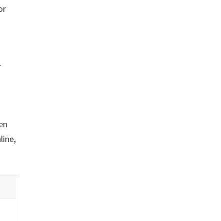
or
r
en
line,