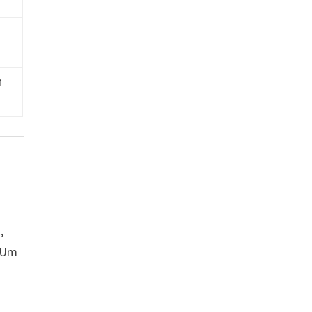
h
,
. Um