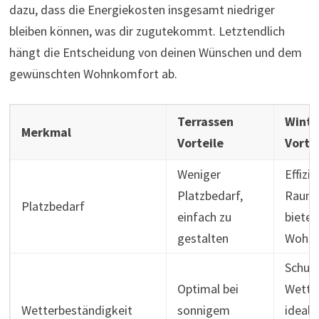
dazu, dass die Energiekosten insgesamt niedriger
bleiben können, was dir zugutekommt. Letztendlich
hängt die Entscheidung von deinen Wünschen und dem
gewünschten Wohnkomfort ab.
Terrassen
Winte
Merkmal
Vorteile
Vorte
Weniger
Effizi
Platzbedarf,
Raumn
Platzbedarf
einfach zu
bietet
gestalten
Wohn
Schutz
Optimal bei
Wetter
Wetterbeständigkeit
sonnigem
ideal 