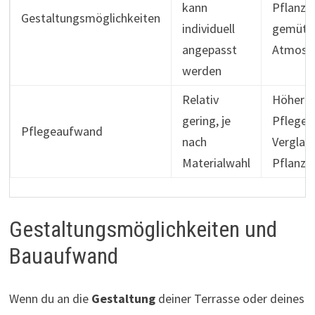
kann
Pflanze
Gestaltungsmöglichkeiten
individuell
gemütli
angepasst
Atmosp
werden
Relativ
Höherer
gering, je
Pflegea
Pflegeaufwand
nach
Verglas
Materialwahl
Pflanze
Gestaltungsmöglichkeiten und
Bauaufwand
Wenn du an die
Gestaltung
deiner Terrasse oder deines