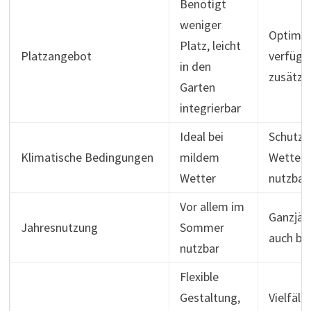
Benötigt
weniger
Optimie
Platz, leicht
Platzangebot
verfügb
in den
zusätzl
Garten
integrierbar
Ideal bei
Schutz 
Klimatische Bedingungen
mildem
Wetter, 
Wetter
nutzbar
Vor allem im
Ganzjähr
Jahresnutzung
Sommer
auch be
nutzbar
Flexible
Gestaltung,
Vielfält