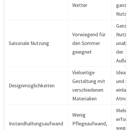
Wetter
ganzjä
Nutzu
Ganzjä
Vorwiegend für
Nutzu
Saisonale Nutzung
den Sommer
unabh
geeignet
der
Außen
Vielseitige
Ideal 
Gestaltung mit
und sc
Designmöglichkeiten
verschiedenen
einla
Materialien
Atmos
Mehr 
Wenig
erford
Instandhaltungsaufwand
Pflegeaufwand,
wegen