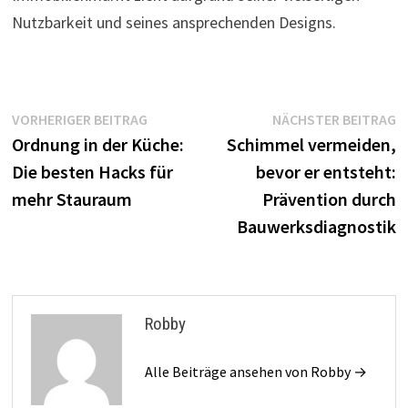
Nutzbarkeit und seines ansprechenden Designs.
Beitragsnavigation
Vorheriger
N
VORHERIGER BEITRAG
NÄCHSTER BEITRAG
Beitrag:
B
Ordnung in der Küche:
Schimmel vermeiden,
Die besten Hacks für
bevor er entsteht:
mehr Stauraum
Prävention durch
Bauwerksdiagnostik
Robby
Alle Beiträge ansehen von Robby →