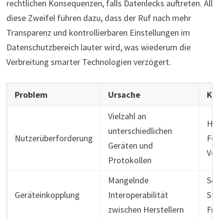
rechtlichen Konsequenzen, falls Datenlecks auftreten. All
diese Zweifel führen dazu, dass der Ruf nach mehr
Transparenz und kontrollierbaren Einstellungen im
Datenschutzbereich lauter wird, was wiederum die
Verbreitung smarter Technologien verzögert.
Problem
Ursache
Ko
Vielzahl an
Hö
unterschiedlichen
Nutzerüberforderung
Feh
Geräten und
Ver
Protokollen
Mangelnde
Sch
Geräteinkopplung
Interoperabilität
Ste
zwischen Herstellern
Fru