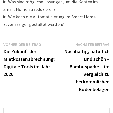
Was sind mögliche Lösungen, um die Kosten im
Smart Home zu reduzieren?
Wie kann die Automatisierung im Smart Home
zuverlässiger gestaltet werden?
Beitragsnavigation
Vorheriger
N
VORHERIGER BEITRAG
NÄCHSTER BEITRAG
Beitrag:
B
Die Zukunft der
Nachhaltig, natürlich
Mietkostenabrechnung:
und schön –
Digitale Tools im Jahr
Bambusparkett im
2026
Vergleich zu
herkömmlichen
Bodenbelägen