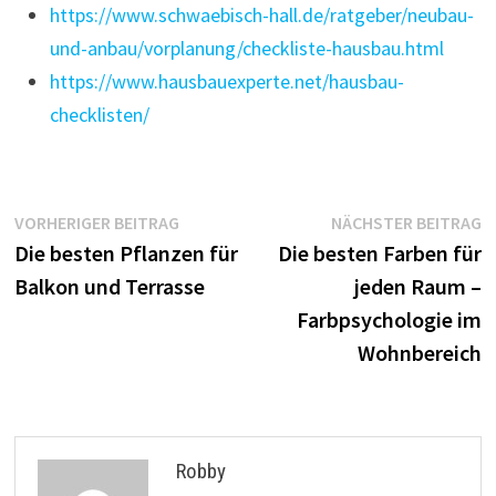
https://www.schwaebisch-hall.de/ratgeber/neubau-
und-anbau/vorplanung/checkliste-hausbau.html
https://www.hausbauexperte.net/hausbau-
checklisten/
Beitragsnavigation
Vorheriger
N
VORHERIGER BEITRAG
NÄCHSTER BEITRAG
Beitrag:
B
Die besten Pflanzen für
Die besten Farben für
Balkon und Terrasse
jeden Raum –
Farbpsychologie im
Wohnbereich
Robby