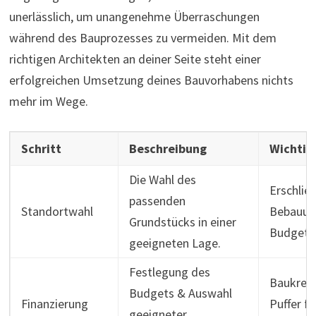
unerlässlich, um unangenehme Überraschungen
während des Bauprozesses zu vermeiden. Mit dem
richtigen Architekten an deiner Seite steht einer
erfolgreichen Umsetzung deines Bauvorhabens nichts
mehr im Wege.
Schritt
Beschreibung
Wichtig
Die Wahl des
Erschlie
passenden
Standortwahl
Bebauun
Grundstücks in einer
Budgetb
geeigneten Lage.
Festlegung des
Baukredi
Budgets & Auswahl
Finanzierung
Puffer f
geeigneter