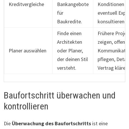
Kreditvergleiche
Bankangebote
Konditionen kl
für
eventuell Expe
Baukredite.
konsultieren
Finde einen
Frühere Proje
Architekten
zeigen, offene
Planer auswählen
oder Planer,
Kommunikati
der deinen Stil
pflegen, Detai
versteht.
Vertrag klären
Baufortschritt überwachen und
kontrollieren
Die
Überwachung des Baufortschritts
ist eine