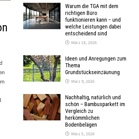
Warum die TGA mit dem
richtigen Büro
funktionieren kann – und
on
welche Leistungen dabei
entscheidend sind
März 18, 2026
Ideen und Anregungen zum
d
Thema
nen
Grundstückseinzäunung
em
März 9, 2026
Nachhaltig, natürlich und
l
schön – Bambusparkett im
Vergleich zu
herkömmlichen
Bodenbelägen
März 5, 2026