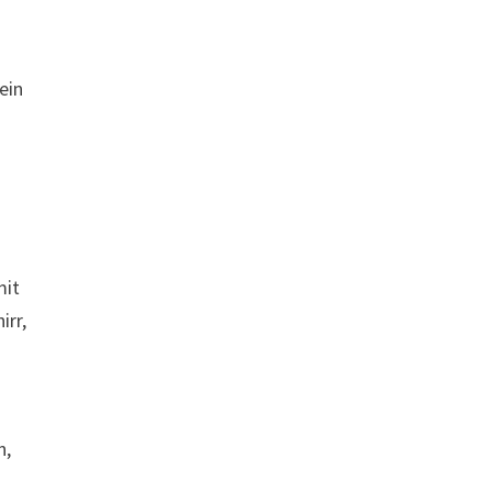
ein
mit
irr,
n,